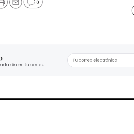
0
o
cada día en tu correo.