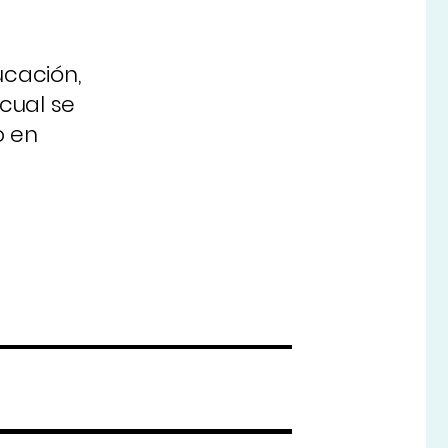
ucación,
 cual se
o en