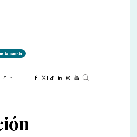
en tu cuenta
E IA
ción