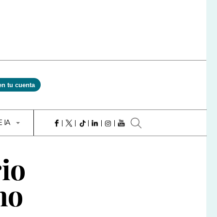
en tu cuenta
E IA
io
no