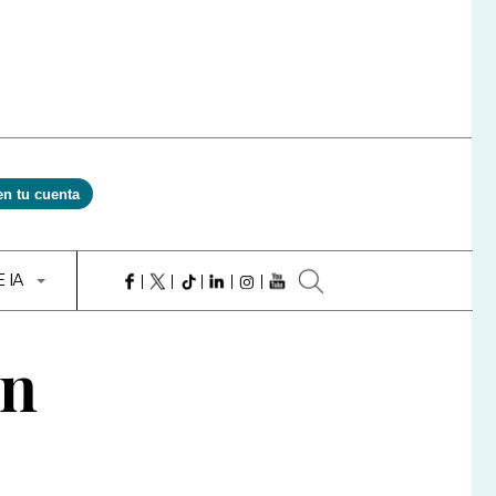
en tu cuenta
E IA
en