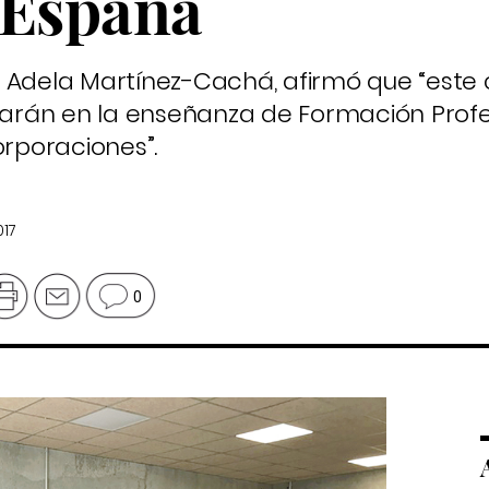
 España
, Adela Martínez-Cachá, afirmó que “este
rán en la enseñanza de Formación Profes
orporaciones”.
017
0