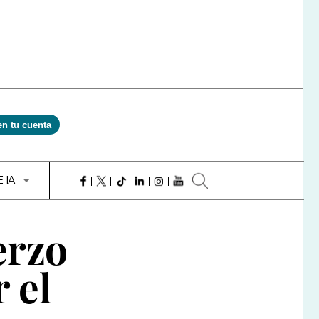
en tu cuenta
E IA
erzo
 el