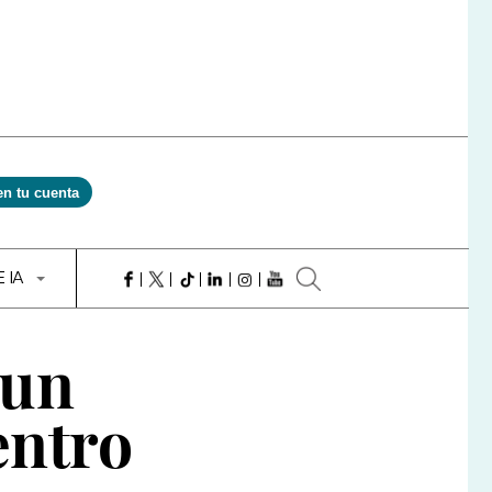
en tu cuenta
E IA
 un
entro