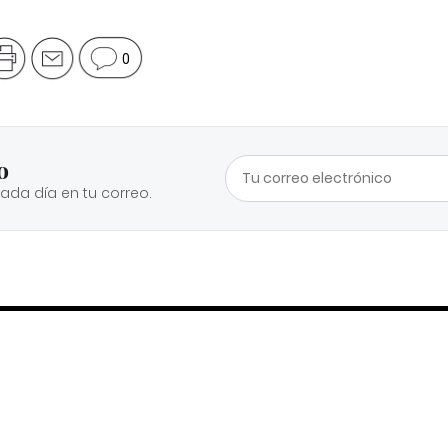
0
o
cada día en tu correo.