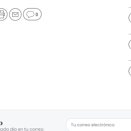
0
o
cada día en tu correo.