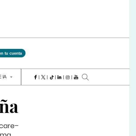
en tu cuenta
E IA
aña
ucare–
tema