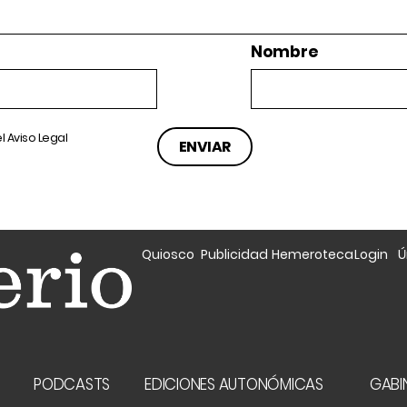
Nombre
el
Aviso Legal
Quiosco
Publicidad
Hemeroteca
Login
Ú
A
PODCASTS
EDICIONES AUTONÓMICAS
GABIN