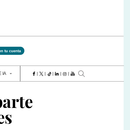
en tu cuenta
E IA
parte
es