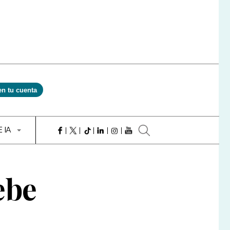
en tu cuenta
E IA
ebe