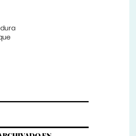
adura
 que
ARCHIVADO EN