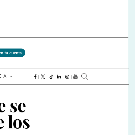
en tu cuenta
E IA
e se
e los