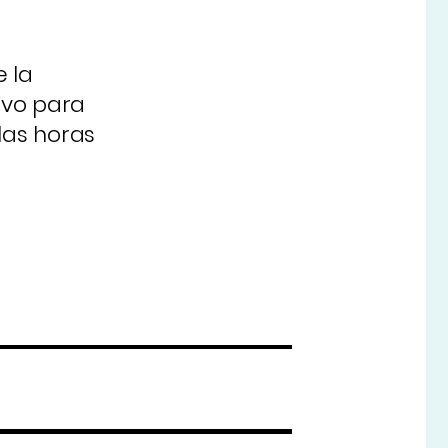
 la
ivo para
las horas