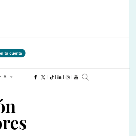
en tu cuenta
E IA
ón
ores