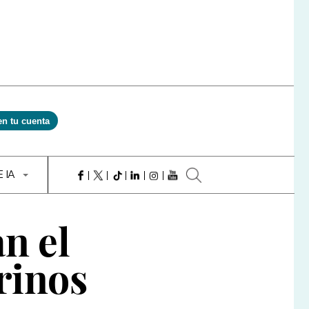
en tu cuenta
E IA
n el
rinos