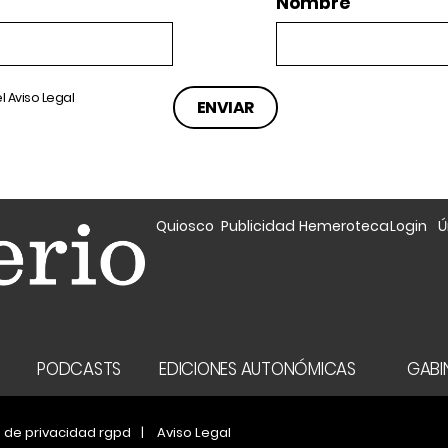
Nombre
el
Aviso Legal
Quiosco
Publicidad
Hemeroteca
Login
Ú
A
PODCASTS
EDICIONES AUTONÓMICAS
GABIN
a de privacidad rgpd
Aviso Legal