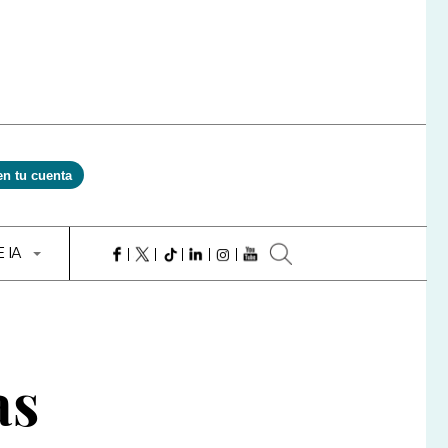
en tu cuenta
E IA
as