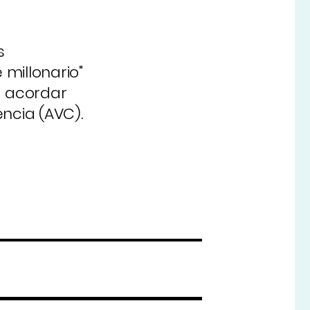
s
millonario"
a acordar
ncia (AVC).