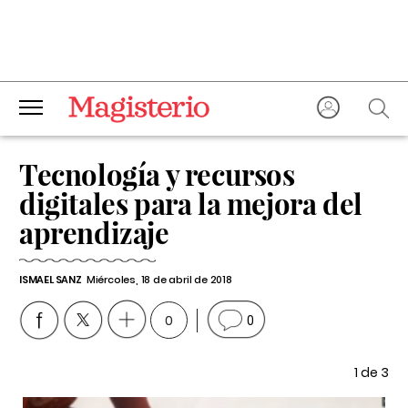
Tecnología y recursos
digitales para la mejora del
aprendizaje
ISMAEL SANZ
Miércoles, 18 de abril de 2018
0
0
e 3
1
de 3