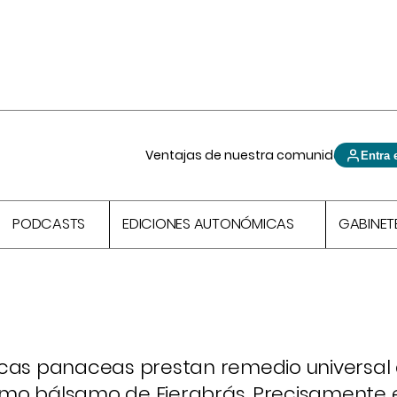
Ventajas de nuestra comunidad
Entra 
PODCASTS
EDICIONES AUTONÓMICAS
GABINET
ocas panaceas prestan remedio universal
mo bálsamo de Fierabrás. Precisamente e