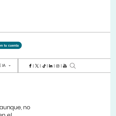
en tu cuenta
E IA
 aunque, no
n el