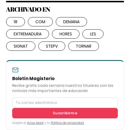
ARCHIVADO EN
18
COM
DEMANA
EXTREMADURA
HORES
LES
SIGNAT
STEPV
TORNAR
Boletín Magisterio
Recibe gratis cada semana nuestros titulares con las
noticias más importantes de educación
Suscribirme
Acepto el
Aviso legal
y la
Política de privacidad