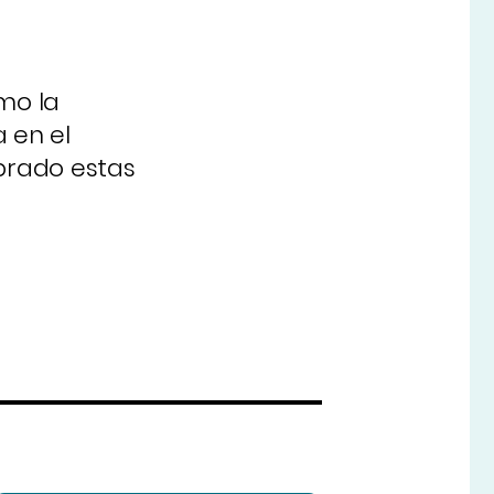
mo la
 en el
ebrado estas