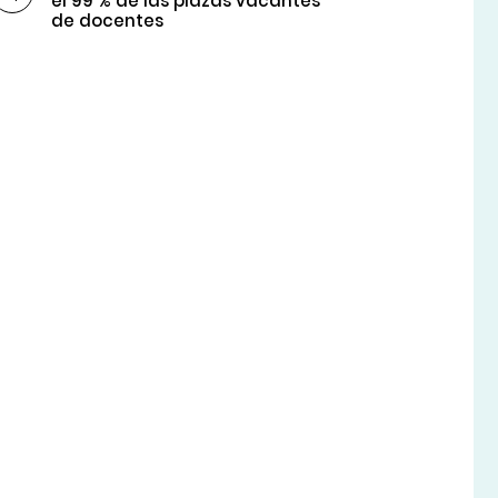
el 99 % de las plazas vacantes
de docentes