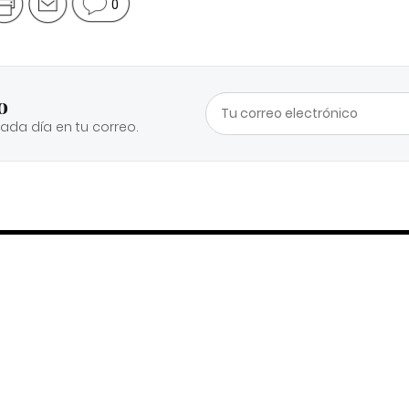
0
o
cada día en tu correo.