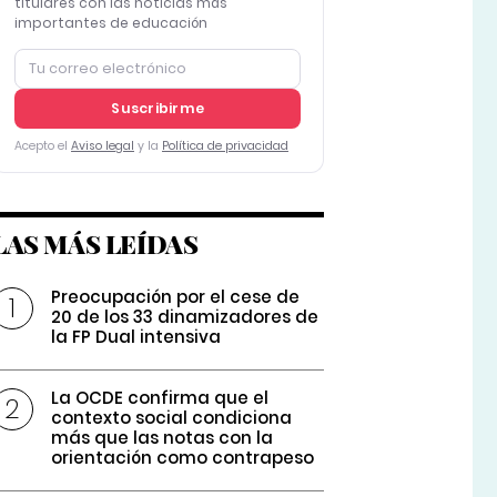
titulares con las noticias más
importantes de educación
Suscribirme
Acepto el
Aviso legal
y la
Política de privacidad
LAS MÁS LEÍDAS
Preocupación por el cese de
20 de los 33 dinamizadores de
la FP Dual intensiva
La OCDE confirma que el
contexto social condiciona
más que las notas con la
orientación como contrapeso