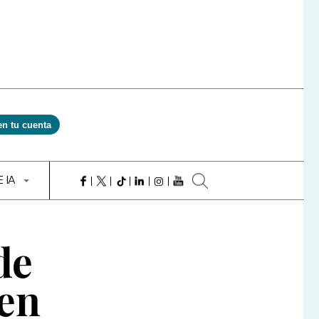
en tu cuenta
E IA
de
en