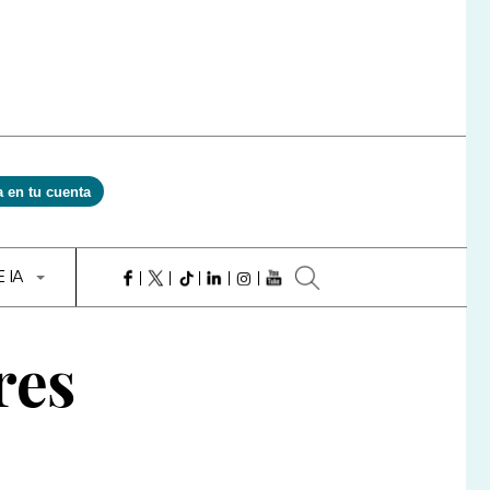
a en tu cuenta
E IA
res