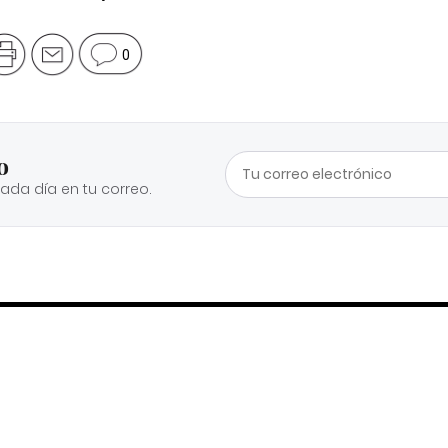
0
o
cada día en tu correo.