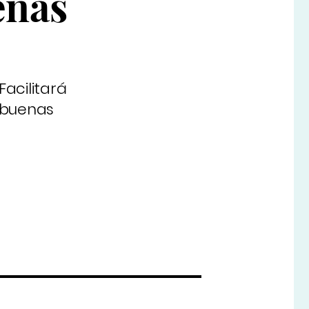
enas
acilitará
 buenas