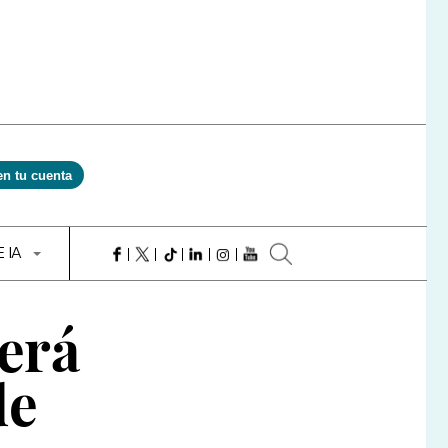
en tu cuenta
E IA
erá
de