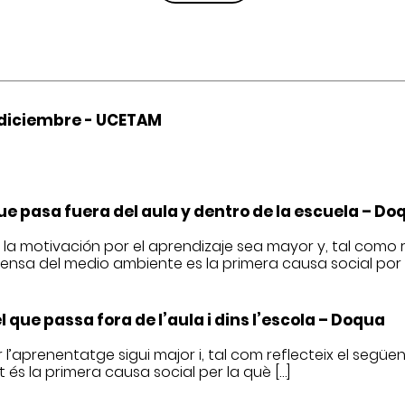
de diciembre - UCETAM
que pasa fuera del aula y dentro de la escuela – Do
la motivación por el aprendizaje sea mayor y, tal como ref
fensa del medio ambiente es la primera causa social por l
 que passa fora de l’aula i dins l’escola – Doqua
 l’aprenentatge sigui major i, tal com reflecteix el següent
és la primera causa social per la què […]