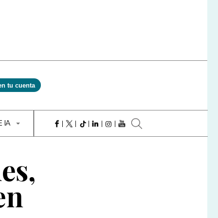
en tu cuenta
E IA
es,
en