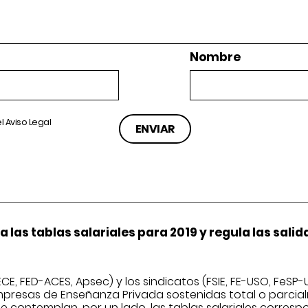
Nombre
el
Aviso Legal
las tablas salariales para 2019 y regula las salid
ECE, FED-ACES, Apsec) y los sindicatos (FSIE, FE-USO, FeSP
mpresas de Enseñanza Privada sostenidas total o parcia
contemplan, por un lado, las tablas salariales correspon