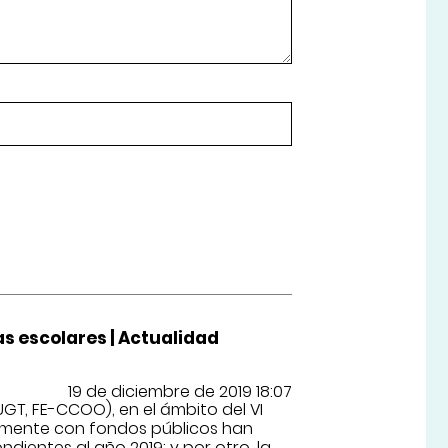
as escolares | Actualidad
19 de diciembre de 2019 18:07
-UGT, FE-CCOO), en el ámbito del VI
lmente con fondos públicos han
dientes al año 2019; y por otro, la