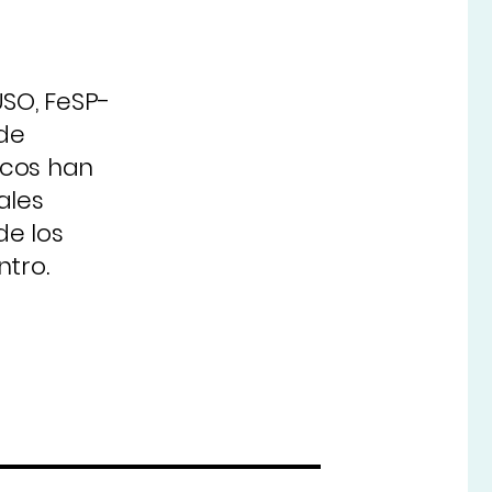
USO, FeSP-
de
icos han
ales
de los
ntro.