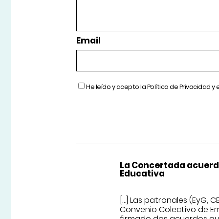
Email
He leído y acepto la
Política de Privacidad
y 
La Concertada acuerda 
Educativa
[…] Las patronales (EyG, C
Convenio Colectivo de E
firmado dos acuerdos que 