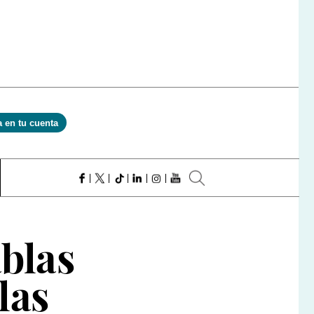
a en tu cuenta
ablas
las