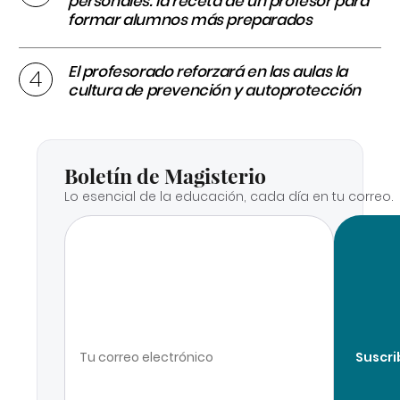
personales: la receta de un profesor para
formar alumnos más preparados
El profesorado reforzará en las aulas la
cultura de prevención y autoprotección
Boletín de Magisterio
Lo esencial de la educación, cada día en tu correo.
Suscri