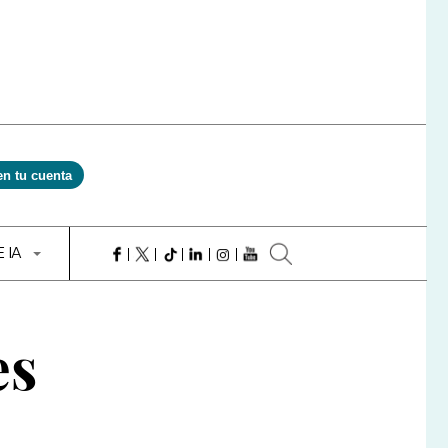
en tu cuenta
E IA
es