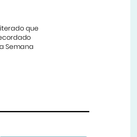
eiterado que
 recordado
 la Semana