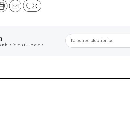
0
o
cada día en tu correo.