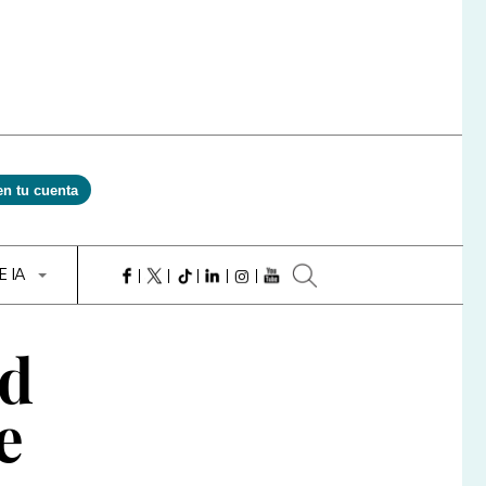
en tu cuenta
E IA
ad
e