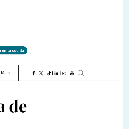
a en tu cuenta
 IA
a de