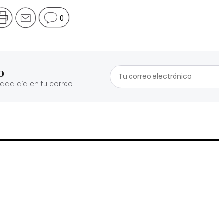
0
o
cada día en tu correo.