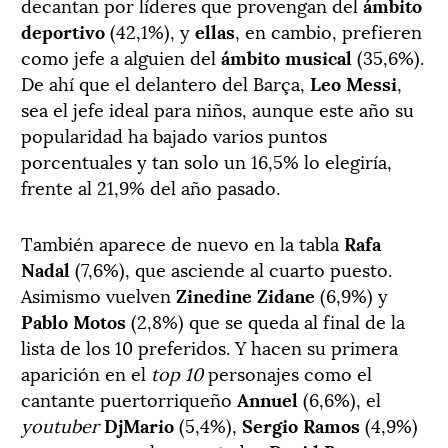
decantan por líderes que provengan del
ámbito
deportivo
(42,1%), y
ellas
, en cambio, prefieren
como jefe a alguien del
ámbito musical
(35,6%).
De ahí que el delantero del Barça,
Leo Messi
,
sea el jefe ideal para niños, aunque este año su
popularidad ha bajado varios puntos
porcentuales y tan solo un 16,5% lo elegiría,
frente al 21,9% del año pasado.
También aparece de nuevo en la tabla
Rafa
Nadal
(7,6%), que asciende al cuarto puesto.
Asimismo vuelven
Zinedine Zidane
(6,9%) y
Pablo Motos
(2,8%) que se queda al final de la
lista de los 10 preferidos. Y hacen su primera
aparición en el
top 10
personajes como el
cantante puertorriqueño
Annuel
(6,6%), el
youtuber
DjMario
(5,4%),
Sergio Ramos
(4,9%)