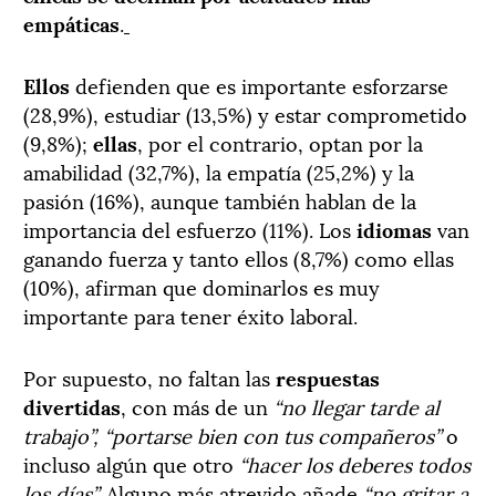
empáticas
.
Ellos
defienden que es importante esforzarse
(28,9%), estudiar (13,5%) y estar comprometido
(9,8%);
ellas
, por el contrario, optan por la
amabilidad (32,7%), la empatía (25,2%) y la
pasión (16%), aunque también hablan de la
importancia del esfuerzo (11%). Los
idiomas
van
ganando fuerza y tanto ellos (8,7%) como ellas
(10%), afirman que dominarlos es muy
importante para tener éxito laboral.
Por supuesto, no faltan las
respuestas
divertidas
, con más de un
“no llegar tarde al
trabajo”,
“portarse bien con tus compañeros”
o
incluso algún que otro
“hacer los deberes todos
los días”.
Alguno más atrevido añade
“no gritar a