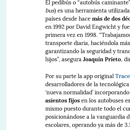
El pedibús o “autobús caminante
bus
) es una herramienta utilizad
países desde hace
más de dos dé
en 1992 por David Engwicht y fu
primera vez en 1998. “Trabajamos 
transporte diaria, haciéndola más
garantizando la seguridad y tran
hijos”, asegura
Joaquín Prieto
, d
Por su parte la app original
Trac
desarrolladores de la tecnológic
‘nueva normalidad’ incorporando 
asientos fijos
en los autobuses e
mismo puesto durante todo el cur
posicionándose a la vanguardia d
escolares, operando ya más de 3.