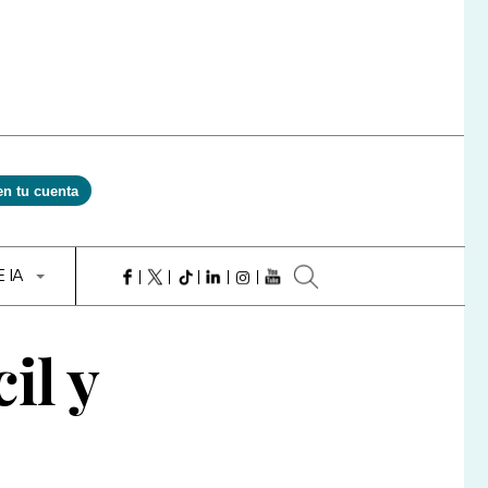
en tu cuenta
E IA
il y