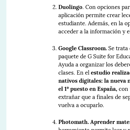
Duolingo
. Con opciones pa
aplicación permite crear le
estudiante. Además, en la o
acceder a la información y 
Google Classroom.
Se trata
paquete de G Suite for Educ
Ayuda a organizar los deber
clases. En el
estudio realiz
nativos digitales: la nueva 
el 1º puesto en España,
con 
extrañar que a finales de se
vuelva a ocuparlo.
Photomath
.
Aprender matem
herramienta permite leer y