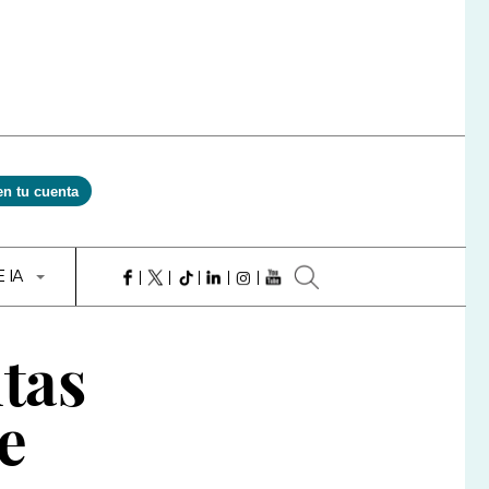
en tu cuenta
E IA
itas
e