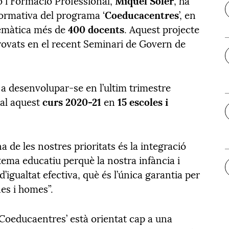
ó i Formació Professional,
Miquel Soler
, ha
formativa del programa ‘
Coeducacentres
’, en
lemàtica més de
400 docents
. Aquest projecte
provats en el recent Seminari de Govern de
a desenvolupar-se en l’ultim trimestre
al aquest
curs 2020-21
en
15 escoles i
a de les nostres prioritats és la integració
stema educatiu perquè la nostra infància i
igualtat efectiva, què és l’única garantia per
nes i homes”.
‘Coeducaentres’ està orientat cap a una