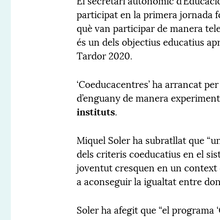
El secretari autonòmic d’Educaci
participat en la primera jornada 
què van participar de manera te
és un dels objectius educatius a
Tardor 2020.
‘Coeducacentres’ ha arrancat per 
d’enguany de manera experiment
instituts
.
Miquel Soler ha subratllat que “un
dels criteris coeducatius en el si
joventut cresquen en un context d’
a aconseguir la igualtat entre do
Soler ha afegit que “el programa 