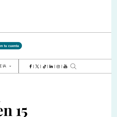
en tu cuenta
E IA
l
n 15