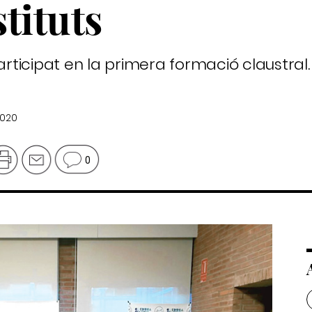
stituts
ticipat en la primera formació claustral.
2020
0