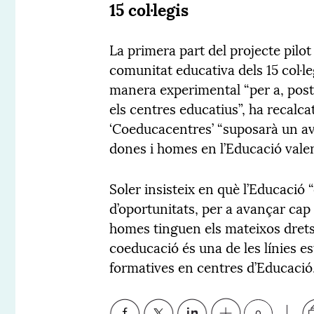
15 col·legis
La primera part del projecte pilo
comunitat educativa dels 15 col·le
manera experimental “per a, post
els centres educatius”, ha recalca
‘Coeducacentres’ “suposarà un ava
dones i homes en l’Educació vale
Soler insisteix en què l’Educació 
d’oportunitats, per a avançar cap 
homes tinguen els mateixos drets i 
coeducació és una de les línies e
formatives en centres d’Educació
0