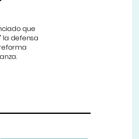
unciado que
" la defensa
 reforma
anza.