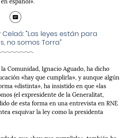
 en español».
 Celaá: "Las leyes están para
s, no somos Torra"
de la Comunidad, Ignacio Aguado, ha dicho
ducación «hay que cumplirla», y aunque algún
orma «distinta», ha insistido en que «las
omos (el expresidente de la Generalitat,
ido de esta forma en una entrevista en RNE
ntea esquivar la ley como la presidenta
ordado que «hay que cumplirla», también ha