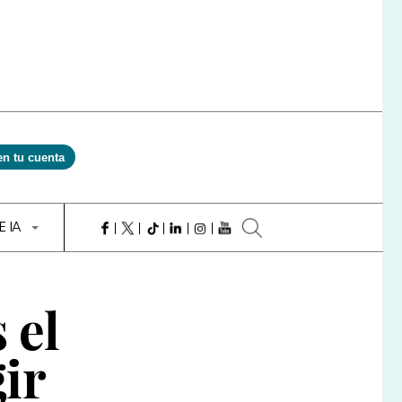
en tu cuenta
E IA
 el
gir