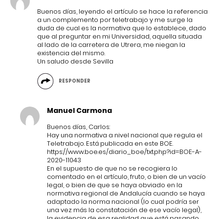
Buenos días, leyendo el artículo se hace la referencia
a un complemento por teletrabajo y me surge la
duda de cual es la normativa que lo establece, dado
que al preguntar en mi Universidad, aquella situada
al lado de la carretera de Utrera, me niegan la
existencia del mismo.
Un saludo desde Sevilla
RESPONDER
Manuel Carmona
Buenos días, Carlos:
Hay una normativa a nivel nacional que regula el
Teletrabajo. Está publicada en este BOE.
https://www.boe.es/diario_boe/txt.php?id=BOE-A-
2020-11043
En el supuesto de que no se recogiera lo
comentado en el artículo, fruto, o bien de un vacío
legal, o bien de que se haya obviado en la
normativa regional de Andalucía cuando se haya
adaptado la norma nacional (lo cual podría ser
una vez más la constatación de ese vacío legal),
la evidencia de esa realidad que está pasando