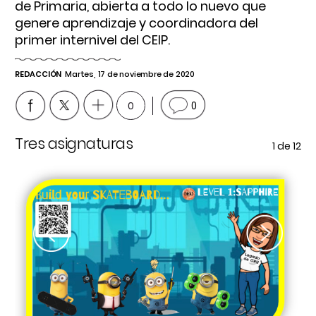
de Primaria, abierta a todo lo nuevo que
genere aprendizaje y coordinadora del
primer internivel del CEIP.
REDACCIÓN
Martes, 17 de noviembre de 2020
0
0
Tres asignaturas
P
 12
1
de 12
Previous
Next