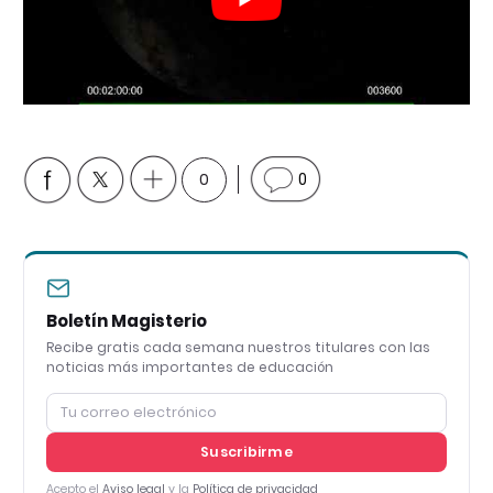
0
0
Boletín Magisterio
Recibe gratis cada semana nuestros titulares con las
noticias más importantes de educación
Suscribirme
Acepto el
Aviso legal
y la
Política de privacidad