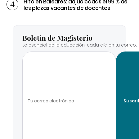
Hito en Baleares: adjudicadas el 99 % de
las plazas vacantes de docentes
Boletín de Magisterio
Lo esencial de la educación, cada día en tu correo.
Suscri