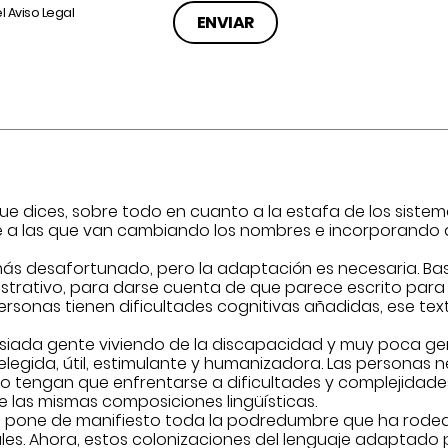
el
Aviso Legal
 dices, sobre todo en cuanto a la estafa de los sistema
 a las que van cambiando los nombres e incorporando 
ás desafortunado, pero la adaptación es necesaria. Bast
strativo, para darse cuenta de que parece escrito para q
rsonas tienen dificultades cognitivas añadidas, ese tex
siada gente viviendo de la discapacidad y muy poca ge
legida, útil, estimulante y humanizadora. Las personas n
no tengan que enfrentarse a dificultades y complejidade
e las mismas composiciones lingüísticas.
ales pone de manifiesto toda la podredumbre que ha rode
es. Ahora, estos colonizaciones del lenguaje adaptado p