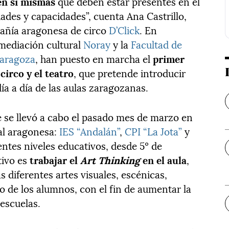
en sí mismas
que deben estar presentes en el
dades y capacidades”, cuenta Ana Castrillo,
pañía aragonesa de circo
D’Click
. En
 mediación cultural
Noray
y la
Facultad de
Zaragoza
, han puesto en marcha el
primer
circo y el teatro
, que pretende introducir
ía a día de las aulas zaragozanas.
 se llevó a cabo el pasado mes de marzo en
tal aragonesa:
IES “Andalán”
,
CPI “La Jota”
y
rentes niveles educativos, desde 5º de
tivo es
trabajar el
Art Thinking
en el aula
,
 diferentes artes visuales, escénicas,
ulo de los alumnos, con el fin de aumentar la
 escuelas.