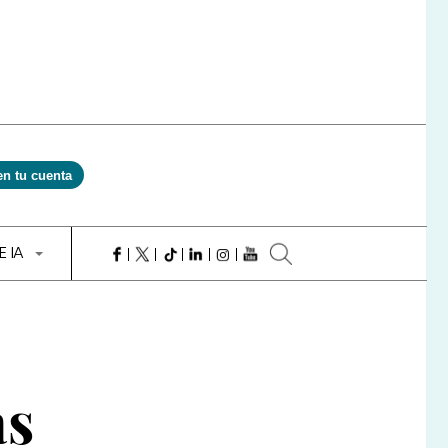
en tu cuenta
E IA
as