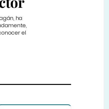
ctor
Pagán, ha
iadamente,
onocer el