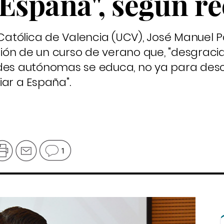
España", según re
 Católica de Valencia (UCV), José Manuel 
ión de un curso de verano que, "desgrac
s autónomas se educa, no ya para desc
iar a España".
1