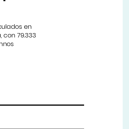
culados en
, con 79.333
umnos