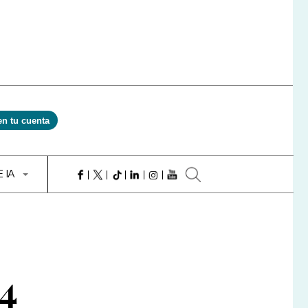
en tu cuenta
E IA
44