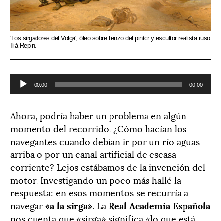
'Los sirgadores del Volga', óleo sobre lienzo del pintor y escultor realista ruso
Iliá Repin.
Reproductor
00:00
00:00
de
audio
Ahora, podría haber un problema en algún
momento del recorrido. ¿Cómo hacían los
navegantes cuando debían ir por un río aguas
arriba o por un canal artificial de escasa
corriente? Lejos estábamos de la invención del
motor. Investigando un poco más hallé la
respuesta: en esos momentos se recurría a
navegar
«a la sirga»
. La
Real Academia Española
nos cuenta que «sirga» significa «lo que está