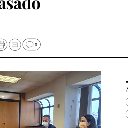
pasado
0