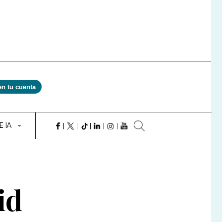
en tu cuenta
E IA
id