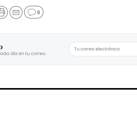
0
o
cada día en tu correo.