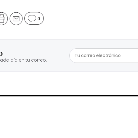
0
o
cada día en tu correo.