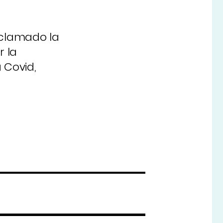
eclamado la
r la
 Covid,