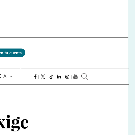
en tu cuenta
E IA
xige