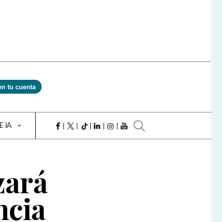
en tu cuenta
E IA
zará
ncia