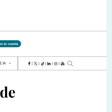
en tu cuenta
E IA
 de