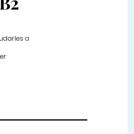
 B2
udarles a
er