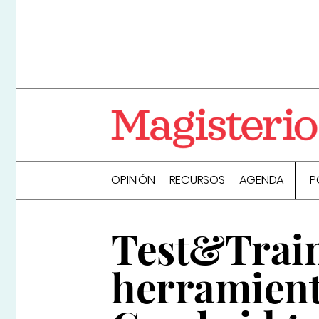
OPINIÓN
RECURSOS
AGENDA
P
Test&Train
herramienta