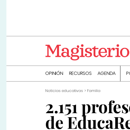
OPINIÓN
RECURSOS
AGENDA
P
Noticias educativas
Familia
2.151 profe
de EducaR